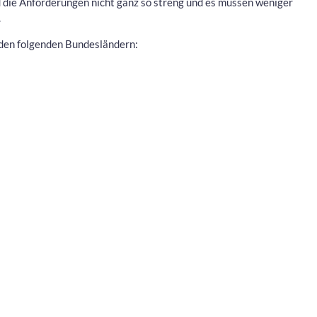
 die Anforderungen nicht ganz so streng und es müssen weniger
.
 den folgenden Bundesländern: