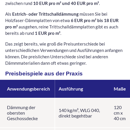
zwischen rund
10 EUR pro m² und 40 EUR pro m²
.
Als
Estrich- oder Trittschalldämmung
müssen Sie bei
Holzfaser-Dämmplatten von etwa
6 EUR pro m² bis 18 EUR
pro m²
ausgehen, reine Trittschalldämmplatten gibt es auch
bereits ab rund
1 EUR pro m²
.
Das zeigt bereits, wie groß die Preisunterschiede bei
unterschiedlichen Verwendungen und Ausführungen anfangen
können. Die preislichen Unterschiede sind bei anderen
Dämmmaterialien dann oft etwas geringer.
Preisbeispiele aus der Praxis
Anwendungsbereich
Ausführung
Maße
Dämmung der
120
140 kg/m³, WLG 040,
obersten
cm x
direkt begehtbar
Geschossdecke
40 cm