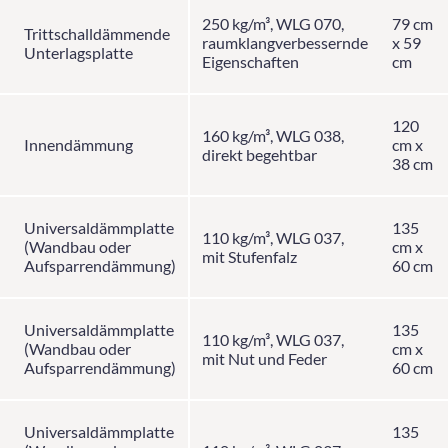
250 kg/m³, WLG 070,
79 cm
Trittschalldämmende
raumklangverbessernde
x 59
Unterlagsplatte
Eigenschaften
cm
120
160 kg/m³, WLG 038,
Innendämmung
cm x
direkt begehtbar
38 cm
Universaldämmplatte
135
110 kg/m³, WLG 037,
(Wandbau oder
cm x
mit Stufenfalz
Aufsparrendämmung)
60 cm
Universaldämmplatte
135
110 kg/m³, WLG 037,
(Wandbau oder
cm x
mit Nut und Feder
Aufsparrendämmung)
60 cm
Universaldämmplatte
135