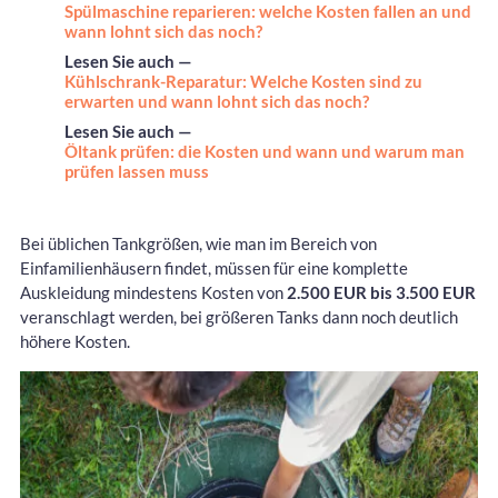
Spülmaschine reparieren: welche Kosten fallen an und
wann lohnt sich das noch?
Lesen Sie auch —
Kühlschrank-Reparatur: Welche Kosten sind zu
erwarten und wann lohnt sich das noch?
Lesen Sie auch —
Öltank prüfen: die Kosten und wann und warum man
prüfen lassen muss
Bei üblichen Tankgrößen, wie man im Bereich von
Einfamilienhäusern findet, müssen für eine komplette
Auskleidung mindestens Kosten von
2.500 EUR bis 3.500 EUR
veranschlagt werden, bei größeren Tanks dann noch deutlich
höhere Kosten.