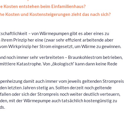
 Kosten entstehen beim Einfamilienhaus?
he Kosten und Kostensteigerungen zieht das nach sich?
rtschaftlichkeit – von Wärmepumpen gibt es aber eines zu
rem Prinzip her eine (zwar sehr effizient arbeitende aber
d vom Wirkprinzip her Strom eingesetzt, um Wärme zu gewinnen.
nd noch immer sehr verbreiteten – Braunkohlestrom betrieben,
ne mittlere Katastrophe. Von „ökologisch“ kann dann keine Rede
umpenheizung damit auch immer vom jeweils geltenden Strompreis
en letzten Jahren stetig an. Sollten derzeit noch geltende
llen oder sich der Strompreis noch weiter deutlich verteuern,
rden, mit der Wärmepumpe auch tatsächlich kostengünstig zu
ds.