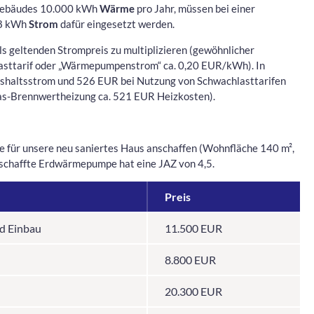
Gebäudes 10.000 kWh
Wärme
pro Jahr, müssen bei einer
58 kWh
Strom
dafür eingesetzt werden.
s geltenden Strompreis zu multiplizieren (gewöhnlicher
sttarif oder „Wärmepumpenstrom“ ca. 0,20 EUR/kWh). In
ushaltsstrom und 526 EUR bei Nutzung von Schwachlasttarifen
s-Brennwertheizung ca. 521 EUR Heizkosten).
 für unsere neu saniertes Haus anschaffen (Wohnfläche 140 m²,
chaffte Erdwärmepumpe hat eine JAZ von 4,5.
Preis
d Einbau
11.500 EUR
8.800 EUR
20.300 EUR