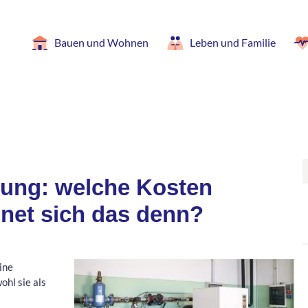
Bauen und Wohnen
Leben und Familie
ng: welche Kosten
net sich das denn?
ine
hl sie als