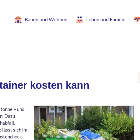
Bauen und Wohnen
Leben und Familie
tainer kosten kann
ltonne – und
en. Dazu
habfall,
 lässt sich im
ostencheck-