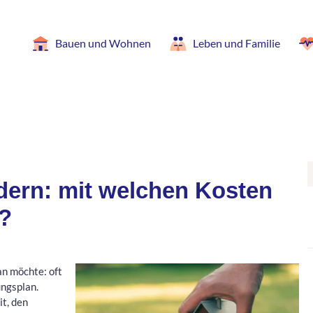
Bauen und Wohnen
Leben und Familie
ern: mit welchen Kosten
?
n möchte: oft
ngsplan.
t, den