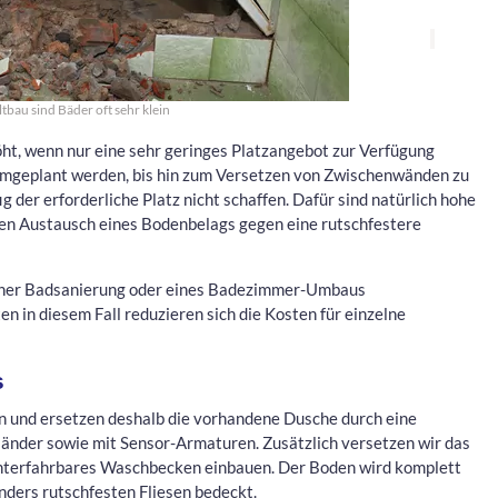
ltbau sind Bäder oft sehr klein
öht, wenn nur eine sehr geringes Platzangebot zur Verfügung
 umgeplant werden, bis hin zum Versetzen von Zwischenwänden zu
 der erforderliche Platz nicht schaffen. Dafür sind natürlich hohe
en Austausch eines Bodenbelags gegen eine rutschfestere
einer Badsanierung oder eines Badezimmer-Umbaus
in diesem Fall reduzieren sich die Kosten für einzelne
s
n und ersetzen deshalb die vorhandene Dusche durch eine
länder sowie mit Sensor-Armaturen. Zusätzlich versetzen wir das
unterfahrbares Waschbecken einbauen. Der Boden wird komplett
onders rutschfesten Fliesen bedeckt.