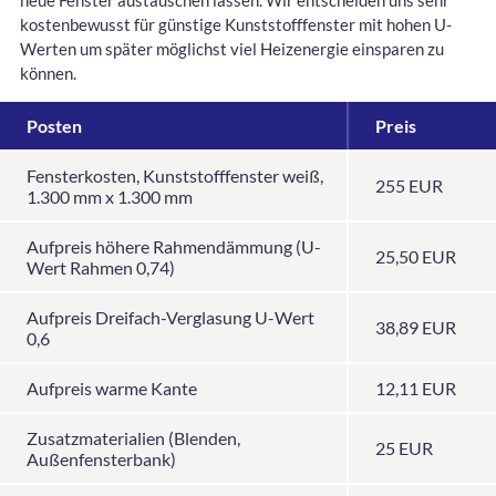
neue Fenster austauschen lassen. Wir entscheiden uns sehr
kostenbewusst für günstige Kunststofffenster mit hohen U-
Werten um später möglichst viel Heizenergie einsparen zu
können.
Posten
Preis
Fensterkosten, Kunststofffenster weiß,
255 EUR
1.300 mm x 1.300 mm
Aufpreis höhere Rahmendämmung (U-
25,50 EUR
Wert Rahmen 0,74)
Aufpreis Dreifach-Verglasung U-Wert
38,89 EUR
0,6
Aufpreis warme Kante
12,11 EUR
Zusatzmaterialien (Blenden,
25 EUR
Außenfensterbank)