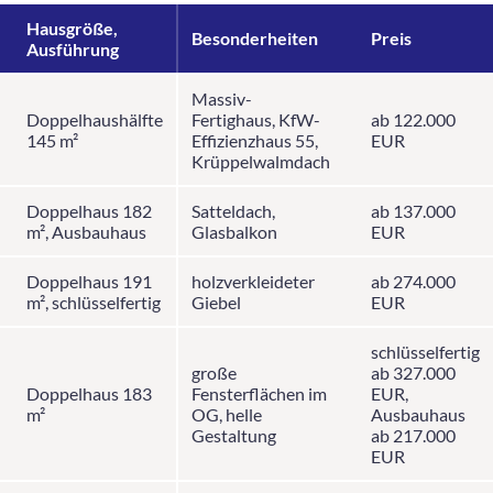
Hausgröße,
Besonderheiten
Preis
Ausführung
Massiv-
Doppelhaushälfte
Fertighaus, KfW-
ab 122.000
145 m²
Effizienzhaus 55,
EUR
Krüppelwalmdach
Doppelhaus 182
Satteldach,
ab 137.000
m², Ausbauhaus
Glasbalkon
EUR
Doppelhaus 191
holzverkleideter
ab 274.000
m², schlüsselfertig
Giebel
EUR
schlüsselfertig
große
ab 327.000
Doppelhaus 183
Fensterflächen im
EUR,
m²
OG, helle
Ausbauhaus
Gestaltung
ab 217.000
EUR