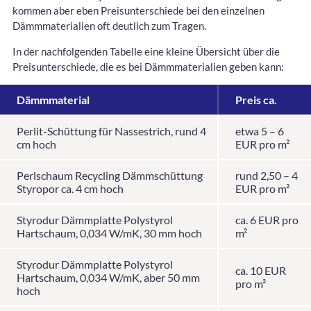
kommen aber eben Preisunterschiede bei den einzelnen
Dämmmaterialien oft deutlich zum Tragen.
In der nachfolgenden Tabelle eine kleine Übersicht über die
Preisunterschiede, die es bei Dämmmaterialien geben kann:
Dämmmaterial
Preis ca.
Perlit-Schüttung für Nassestrich, rund 4
etwa 5 – 6
cm hoch
EUR pro m²
Perlschaum Recycling Dämmschüttung
rund 2,50 – 4
Styropor ca. 4 cm hoch
EUR pro m²
Styrodur Dämmplatte Polystyrol
ca. 6 EUR pro
Hartschaum, 0,034 W/mK, 30 mm hoch
m²
Styrodur Dämmplatte Polystyrol
ca. 10 EUR
Hartschaum, 0,034 W/mK, aber 50 mm
pro m²
hoch