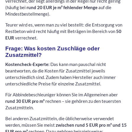
verrechnet, der liegt allerdings in der Regel nur recht gering
(häufig bei
rund 20 EUR je m³ fehlender Menge
auf die
Mindestbestellmenge).
Teurer wird es, wenn man zu viel bestellt: die Entsorgung von
Restbeton wird recht häufig mit Beträgen im Bereich von
50
EUR
verrechnet.
Frage: Was kosten Zuschläge oder
Zusatzmittel?
Kostencheck-Experte:
Das kann man pauschal nicht
beantworten, da die Kosten für Zusatzmittel jeweils
unterschiedlich sind. Zudem haben Hersteller auch immer
unterschiedliche Preise für einzelne Zusatzmittel.
Für Abbindebeschleuniger können Sie im Allgemeinen aber
rund 30 EUR pro m³
rechnen – sie gehören zu den teuersten
Zusatzmitteln.
Bei anderen Zusatzmitteln, die üblicherweise verwendet
werden, müssen Sie meist
zwischen rund 5 EUR pro m³ und 15
EUR pro m³
rechnen. Dazu gehören beispielsweise: