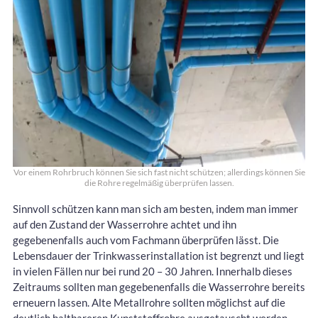
Vor einem Rohrbruch können Sie sich fast nicht schützen; allerdings können Sie
die Rohre regelmäßig überprüfen lassen.
Sinnvoll schützen kann man sich am besten, indem man immer
auf den Zustand der Wasserrohre achtet und ihn
gegebenenfalls auch vom Fachmann überprüfen lässt. Die
Lebensdauer der Trinkwasserinstallation ist begrenzt und liegt
in vielen Fällen nur bei rund 20 – 30 Jahren. Innerhalb dieses
Zeitraums sollten man gegebenenfalls die Wasserrohre bereits
erneuern lassen. Alte Metallrohre sollten möglichst auf die
deutlich haltbareren Kunststoffrohre ausgetauscht werden.