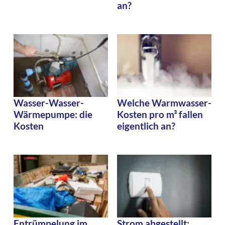
an?
Wasser-Wasser-
Welche Warmwasser-
Wärmepumpe: die
Kosten pro m³ fallen
Kosten
eigentlich an?
Entrümpelung im
Strom abgestellt: