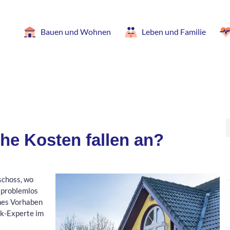
Bauen und Wohnen
Leben und Familie
he Kosten fallen an?
schoss, wo
 problemlos
hes Vorhaben
ck-Experte im