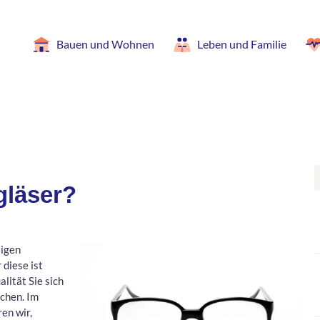
Bauen und Wohnen
Leben und Familie
gläser?
tigen
 diese ist
lität Sie sich
uchen. Im
en wir,