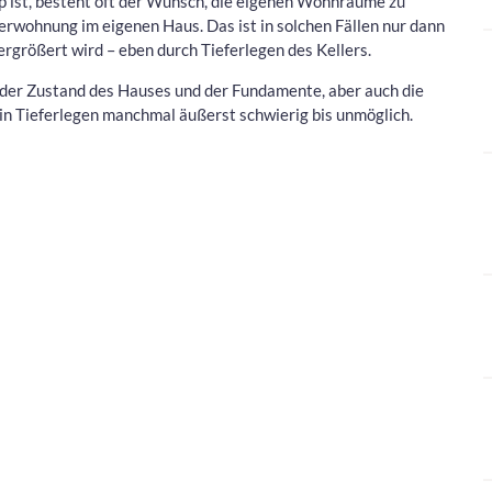
p ist, besteht oft der Wunsch, die eigenen Wohnräume zu
erwohnung im eigenen Haus. Das ist in solchen Fällen nur dann
größert wird – eben durch Tieferlegen des Kellers.
 – der Zustand des Hauses und der Fundamente, aber auch die
n Tieferlegen manchmal äußerst schwierig bis unmöglich.