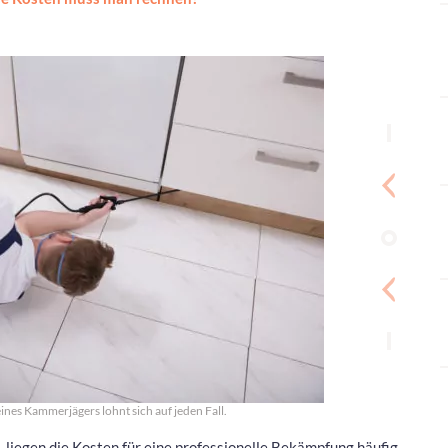
ines Kammerjägers lohnt sich auf jeden Fall.
 liegen die Kosten für eine professionelle Bekämpfung häufig