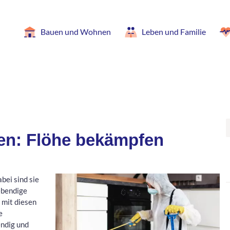
Bauen und Wohnen
Leben und Familie
en: Flöhe bekämpfen
bei sind sie
ebendige
 mit diesen
e
ndig und