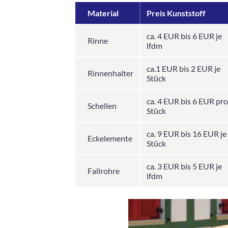
Material
Preis Kunststoff
ca. 4 EUR bis 6 EUR je
Rinne
lfdm
ca.1 EUR bis 2 EUR je
Rinnenhalter
Stück
ca. 4 EUR bis 6 EUR pro
Schellen
Stück
ca. 9 EUR bis 16 EUR je
Eckelemente
Stück
ca. 3 EUR bis 5 EUR je
Fallrohre
lfdm