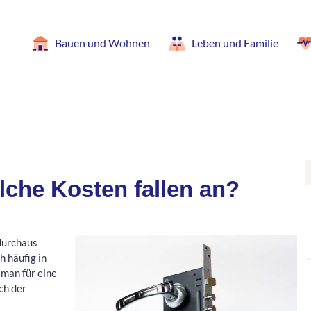
Bauen und Wohnen
Leben und Familie
lche Kosten fallen an?
 durchaus
 häufig in
 man für eine
ch der