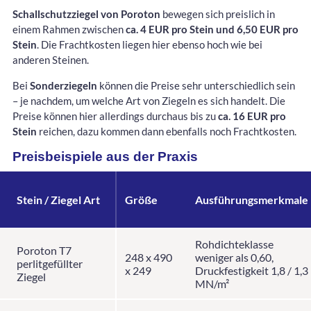
Schallschutzziegel von Poroton
bewegen sich preislich in
einem Rahmen zwischen
ca. 4 EUR pro Stein und 6,50 EUR pro
Stein
. Die Frachtkosten liegen hier ebenso hoch wie bei
anderen Steinen.
Bei
Sonderziegeln
können die Preise sehr unterschiedlich sein
– je nachdem, um welche Art von Ziegeln es sich handelt. Die
Preise können hier allerdings durchaus bis zu
ca. 16 EUR pro
Stein
reichen, dazu kommen dann ebenfalls noch Frachtkosten.
Preisbeispiele aus der Praxis
Stein / Ziegel Art
Größe
Ausführungsmerkmale
Rohdichteklasse
Poroton T7
248 x 490
weniger als 0,60,
perlitgefüllter
x 249
Druckfestigkeit 1,8 / 1,3
Ziegel
MN/m²