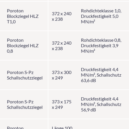
Poroton
Rohdichteklasse 1,0,
372 x 240
Blockziegel HLZ
Druckfestigkeit 5,0
x 238
T1,0
MN/m²
Poroton
Rohdichteklasse 0,8,
372 x 240
Blockziegel HLZ
Druckfestigkeit 3,9
x 238
0,8
MN/m²
Druckfestigkeit 4,4
Poroton S-Pz
373 x 300
MN/m², Schallschutz
Schallschutzziegel
x 249
63,6 dB
Druckfestigkeit 4,4
Poroton S-Pz
373 x 175
MN/m², Schallschutz
Schallschutzziegel
x 249
56,9 dB
Poroton
Länge 100