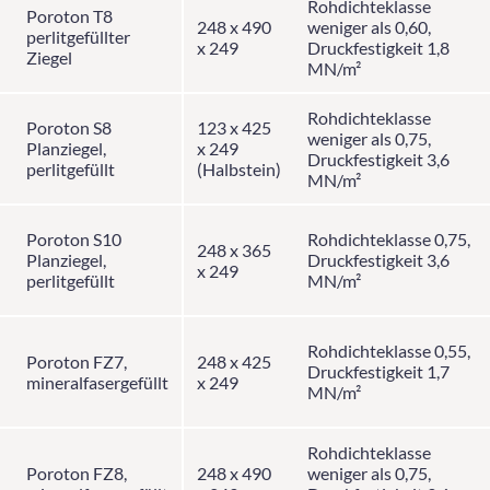
Rohdichteklasse
Poroton T8
248 x 490
weniger als 0,60,
perlitgefüllter
x 249
Druckfestigkeit 1,8
Ziegel
MN/m²
Rohdichteklasse
Poroton S8
123 x 425
weniger als 0,75,
Planziegel,
x 249
Druckfestigkeit 3,6
perlitgefüllt
(Halbstein)
MN/m²
Poroton S10
Rohdichteklasse 0,75,
248 x 365
Planziegel,
Druckfestigkeit 3,6
x 249
perlitgefüllt
MN/m²
Rohdichteklasse 0,55,
Poroton FZ7,
248 x 425
Druckfestigkeit 1,7
mineralfasergefüllt
x 249
MN/m²
Rohdichteklasse
Poroton FZ8,
248 x 490
weniger als 0,75,