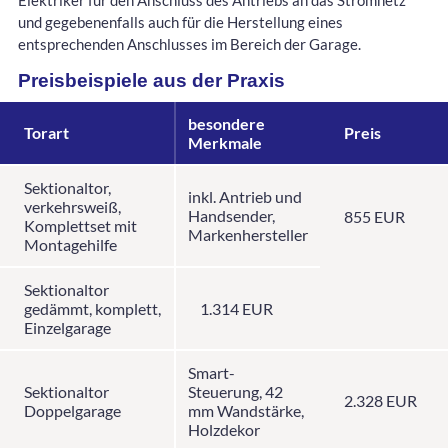
Elektriker für den Anschluss des Antriebs an das Stromnetz
und gegebenenfalls auch für die Herstellung eines
entsprechenden Anschlusses im Bereich der Garage.
Preisbeispiele aus der Praxis
besondere
Torart
Preis
Merkmale
Sektionaltor,
inkl. Antrieb und
verkehrsweiß,
Handsender,
855 EUR
Komplettset mit
Markenhersteller
Montagehilfe
Sektionaltor
gedämmt, komplett,
1.314 EUR
Einzelgarage
Smart-
Sektionaltor
Steuerung, 42
2.328 EUR
Doppelgarage
mm Wandstärke,
Holzdekor